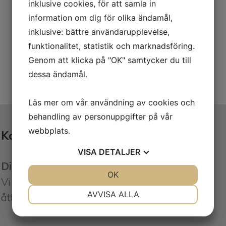
inklusive cookies, för att samla in
information om dig för olika ändamål,
inklusive: bättre användarupplevelse,
funktionalitet, statistik och marknadsföring.
Genom att klicka på "OK" samtycker du till
dessa ändamål.
Läs mer om vår användning av cookies och
behandling av personuppgifter på vår
webbplats.
Kort om oss
VISA
DETALJER
Din näringsverksamhet - Vårt intresse!
JA
NEJ
OK
JA
NEJ
Vi är den lokala byrån som sedan mitten av
NÖDVÄNDIG
INSTÄLLNINGAR
AVVISA ALLA
åttiotalet verkar i Alingsås.
JA
NEJ
JA
NEJ
MARKNADSFÖRING
STATISTIK