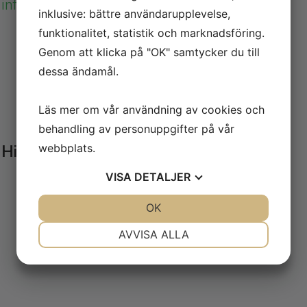
info@alirev.se
inklusive: bättre användarupplevelse,
funktionalitet, statistik och marknadsföring.
Genom att klicka på "OK" samtycker du till
dessa ändamål.
Läs mer om vår användning av cookies och
behandling av personuppgifter på vår
webbplats.
Hitta oss
VISA
DETALJER
JA
NEJ
OK
JA
NEJ
NÖDVÄNDIG
INSTÄLLNINGAR
AVVISA ALLA
JA
NEJ
JA
NEJ
MARKNADSFÖRING
STATISTIK