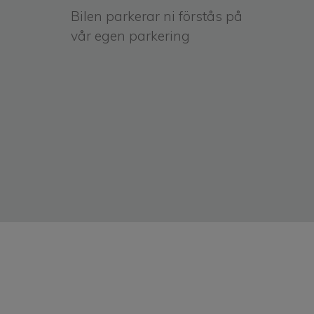
Bilen parkerar ni förstås på
vår egen parkering