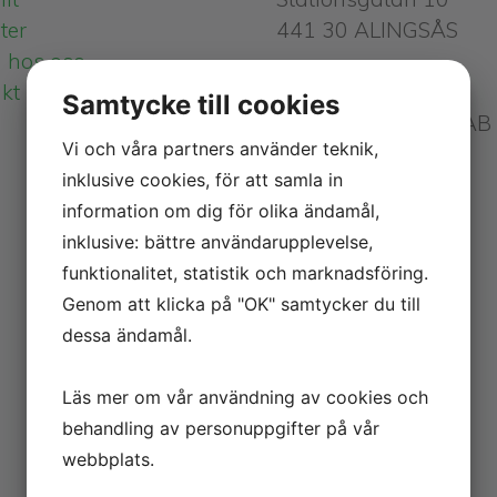
ter
441 30 ALINGSÅS
 hos oss
kt
Postadress
Samtycke till cookies
Alingsås Revision AB
Vi och våra partners använder teknik,
Box 597
inklusive cookies, för att samla in
441 16 ALINGSÅS
information om dig för olika ändamål,
inklusive: bättre användarupplevelse,
0322-67 07 40
funktionalitet, statistik och marknadsföring.
info@alirev.se
Genom att klicka på "OK" samtycker du till
dessa ändamål.
Läs mer om vår användning av cookies och
behandling av personuppgifter på vår
webbplats.