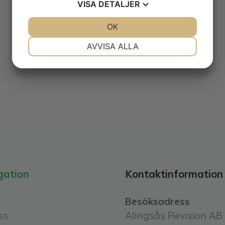
VISA
DETALJER
JA
NEJ
OK
JA
NEJ
NÖDVÄNDIG
INSTÄLLNINGAR
AVVISA ALLA
JA
NEJ
JA
NEJ
MARKNADSFÖRING
STATISTIK
gation
Kontaktinformation
Besöksadress
ss
Alingsås Revision AB