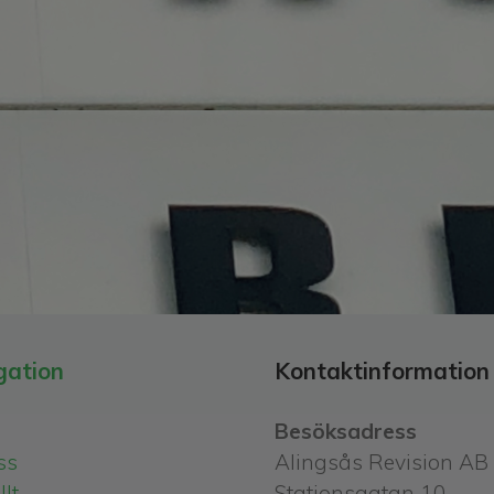
gation
Kontaktinformation
Besöksadress
ss
Alingsås Revision AB
lt
Stationsgatan 10