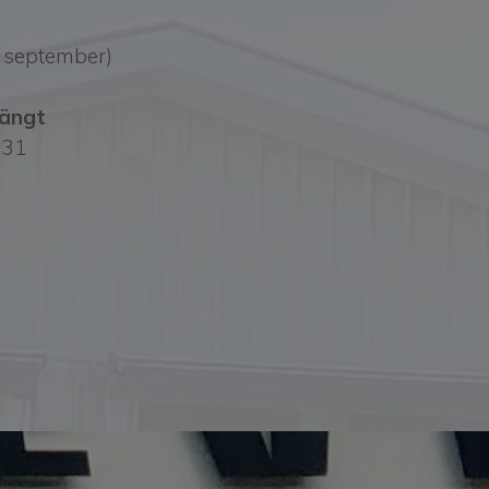
0 september)
gt
31