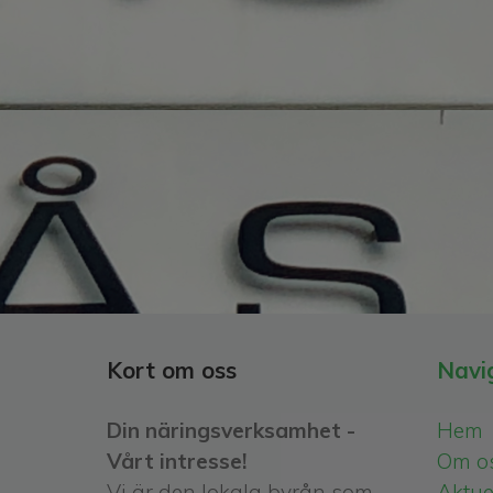
Kort om oss
Navi
Din näringsverksamhet -
Hem
Vårt intresse!
Om o
Vi är den lokala byrån som
Aktuel