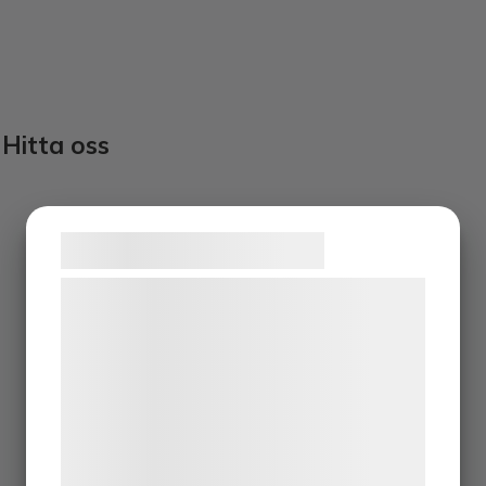
Hitta oss
Samtykke til cookies
Vi og vores samarbejdspartnere bruger
teknologier, herunder cookies, til at
indsamle oplysninger om dig til forskellige
formål, herunder: Tilpasning af annoncering,
bedre brugeroplevelse, funktionalitet,
statistik og marketing. Disse oplysninger
kan blive delt med annoncerings- og